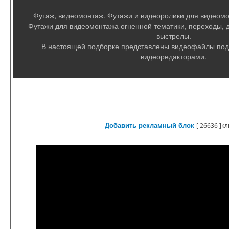
Футаж, видеомонтаж. Футажи и видеоролики для видеомо
Футажи для видеомонтажа огненной тематики, переходы, д
выстрелы.
В настоящей подборке представлены видеофайлы п
видеоредакторами.
Добавить рекламный блок
[
26636 ]к