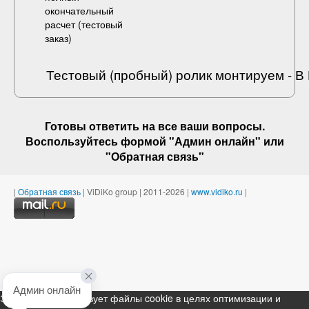
окончательный
расчет (
тестовый
заказ
)
Тестовый (пробный) ролик монтируем - 
Готовы ответить на
все ваши вопросы
.
Воспользуйтесь формой "Админ онлайн" или
"
Обратная связь
"
|
Обратная связь
| ViDiKo group | 2011-2026 |
www.vidiko.ru
|
Админ онлайн
Этот ресурс использует файлы cookie в целях оптимизации и