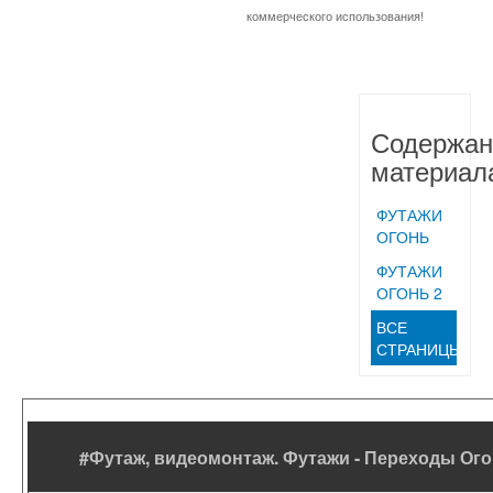
коммерческого использования!
Содержан
материал
ФУТАЖИ
ОГОНЬ
ФУТАЖИ
ОГОНЬ 2
ВСЕ
СТРАНИЦЫ
#Футаж, видеомонтаж. Футажи - Переходы Ого