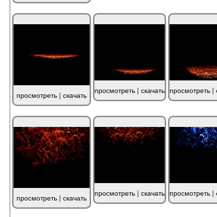
просмотреть
|
скачать
просмотреть
|
просмотреть
|
скачать
просмотреть
|
скачать
просмотреть
|
просмотреть
|
скачать