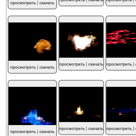
просмотреть
|
скачать
просмотреть
|
скачать
просмотреть
|
просмотреть
|
скачать
просмотреть
|
скачать
просмотреть
|
просмотреть
|
скачать