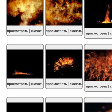
просмотреть
|
скачать
просмотреть
|
скачать
просмотреть
|
с
просмотреть
|
скачать
просмотреть
|
скачать
просмотреть
|
с