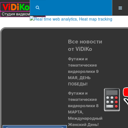
Все новости
от ViDiKo
Футажи и
тематические
видеоролики 9
МАЯ, ДЕНЬ
ПОБЕДЫ!
Футажи и
тематические
видеоролики 8
МАРТА,
Международный
Женский День!