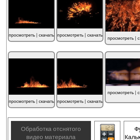
просмотреть
|
скачать
просмотреть
|
скачать
просмотреть
|
с
просмотреть
|
с
просмотреть
|
скачать
просмотреть
|
скачать
Обработка отснятого
Ф
видео материала
Каль