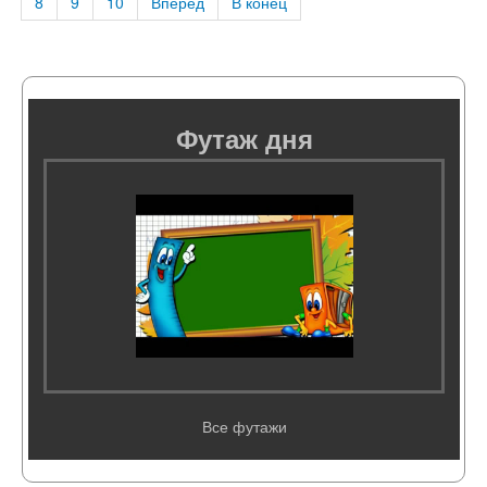
8
9
10
Вперед
В конец
Футаж дня
Все футажи