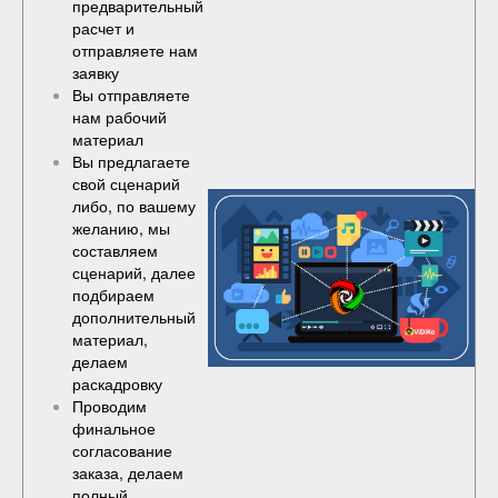
предварительный
расчет и
отправляете нам
заявку
Вы отправляете
нам рабочий
материал
Вы предлагаете
свой сценарий
либо, по вашему
желанию, мы
составляем
сценарий, далее
подбираем
дополнительный
материал,
делаем
раскадровку
Проводим
финальное
согласование
заказа, делаем
полный