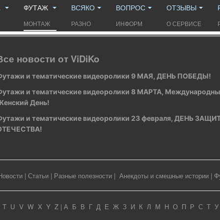
Ж
ФУТАЖ
ВСЯКО
ВОПРОС
ОТЗЫВЫ
МОНТАЖ
РАЗНО
ИНФОРМ
О СЕРВИСЕ
Все новости от ViDiKo
Футажи и тематические видеоролики 9 МАЯ, ДЕНЬ ПОБЕДЫ!
Футажи и тематические видеоролики 8 МАРТА, Международн
Женский День!
Футажи и тематические видеоролики 23 февраля, ДЕНЬ ЗАЩ
ОТЕЧЕСТВА!
Новости
|
Статьи
|
Разные полезности
|
Анекдоты и смешные истории
|
Ф
T
U
V
W
X
Y
Z
|
А
Б
В
Г
Д
Е
Ж
З
И
К
Л
М
Н
О
П
Р
С
Т
У