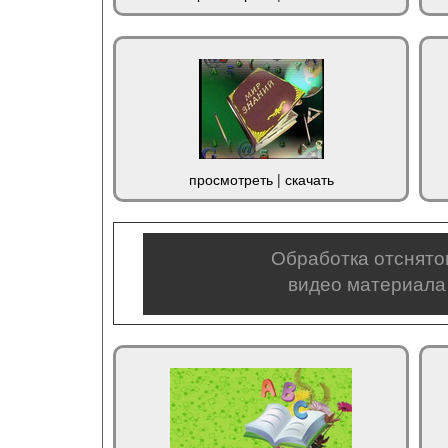
просмотреть
|
скачать
Обработка отснято
видео материала