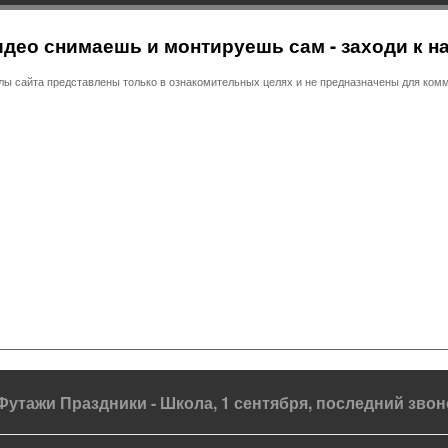
део снимаешь и монтируешь сам - заходи к н
 сайта представлены только в ознакомительных целях и не предназначены для комм
Футажи Праздники - Школа, 1 сентября, последний звон