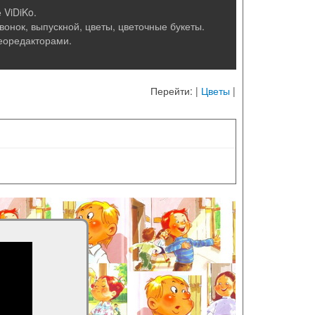
 ViDiKo.
онок, выпускной, цветы, цветочные букеты.
еоредакторами.
Перейти: |
Цветы
|