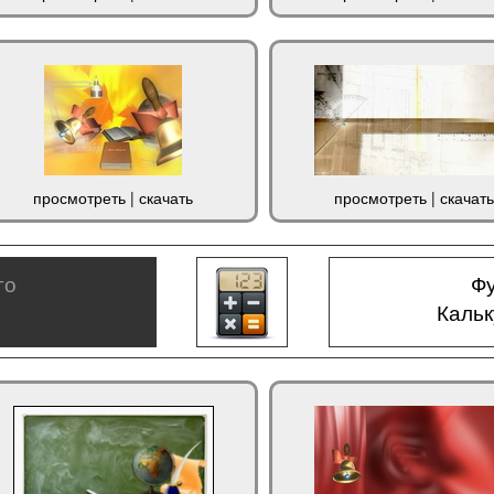
просмотреть
|
скачать
просмотреть
|
скачать
го
Фу
Каль