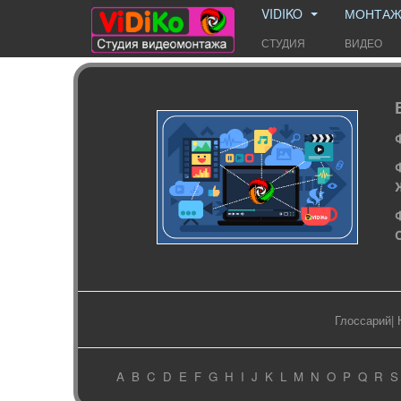
VIDIKO
МОНТА
СТУДИЯ
ВИДЕО
Глоссарий
|
A
B
C
D
E
F
G
H
I
J
K
L
M
N
O
P
Q
R
S