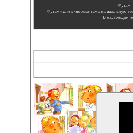
Футаж,
Футажи для видеомонтажа на школьную тему
В настоящей п