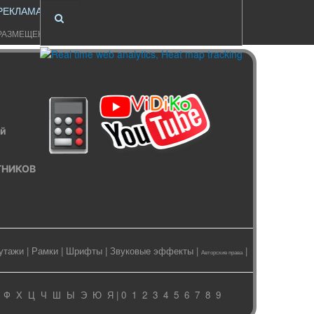
РЕКЛАМА
РАЗМЕЩЕНИЕ
ый
ИТНИКОВ
утажи
|
Рамки
|
Шрифты
|
Звуковые эффекты
|
|
Авторские права
Ф
Х
Ц
Ч
Ш
Ы
Э
Ю
Я
| 0
1
2
3
4
5
6
7
8
9