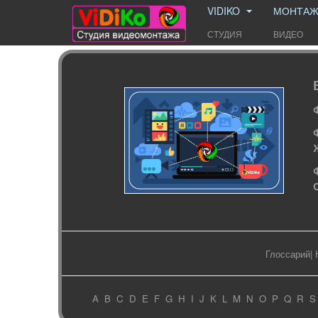
VIDIKO
МОНТА
СТУДИЯ
ВИДЕО
Глоссарий
|
A
B
C
D
E
F
G
H
I
J
K
L
M
N
O
P
Q
R
S