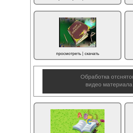
просмотреть
|
скачать
Обработка отснято
видео материала