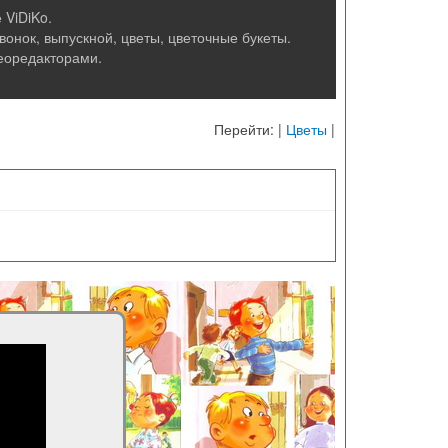
 ViDiKo.
онок, выпускной, цветы, цветочные букеты.
еоредакторами.
Перейти: |
Цветы
|