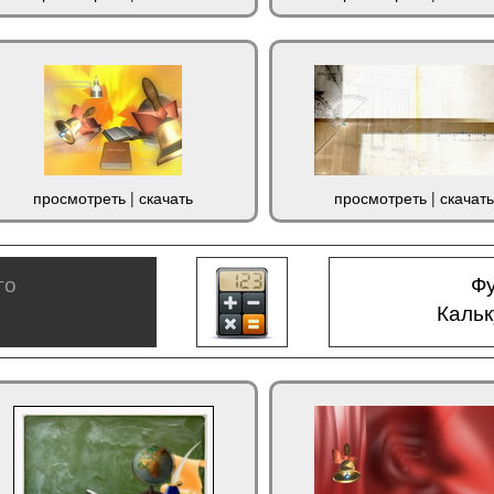
просмотреть
|
скачать
просмотреть
|
скачать
го
Фу
Каль