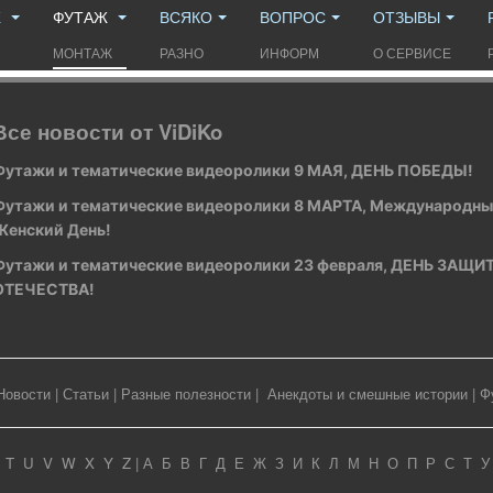
Ж
ФУТАЖ
ВСЯКО
ВОПРОС
ОТЗЫВЫ
МОНТАЖ
РАЗНО
ИНФОРМ
О СЕРВИСЕ
Все новости от ViDiKo
Футажи и тематические видеоролики 9 МАЯ, ДЕНЬ ПОБЕДЫ!
Футажи и тематические видеоролики 8 МАРТА, Международн
Женский День!
Футажи и тематические видеоролики 23 февраля, ДЕНЬ ЗАЩ
ОТЕЧЕСТВА!
Новости
|
Статьи
|
Разные полезности
|
Анекдоты и смешные истории
|
Ф
T
U
V
W
X
Y
Z
|
А
Б
В
Г
Д
Е
Ж
З
И
К
Л
М
Н
О
П
Р
С
Т
У