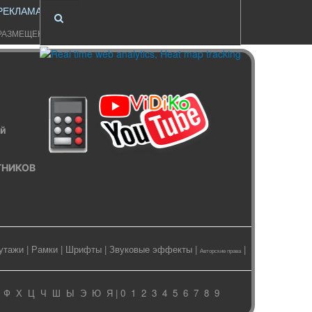
РЕКЛАМА
РАЗМЕЩЕНИЕ
ый
ИТНИКОВ
утажи
|
Рамки
|
Шрифты
|
Звуковые эффекты
|
|
Авторские права
Ф
Х
Ц
Ч
Ш
Ы
Э
Ю
Я
| 0
1
2
3
4
5
6
7
8
9