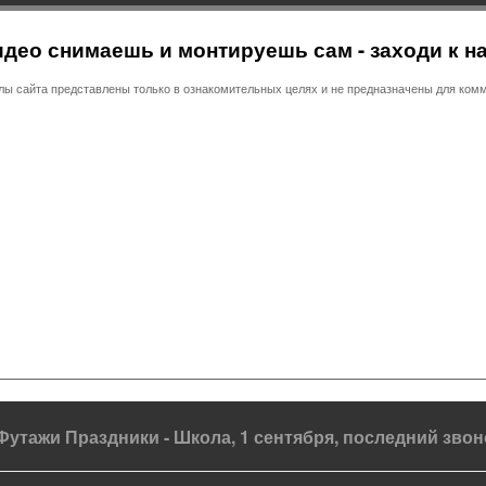
део снимаешь и монтируешь сам - заходи к н
 сайта представлены только в ознакомительных целях и не предназначены для комм
Футажи Праздники - Школа, 1 сентября, последний звон