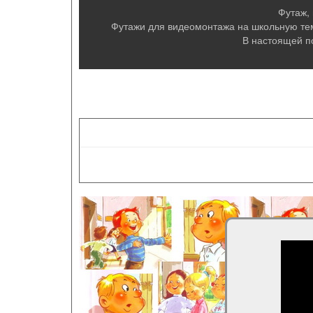
Футаж,
Футажи для видеомонтажа на школьную тему
В настоящей п