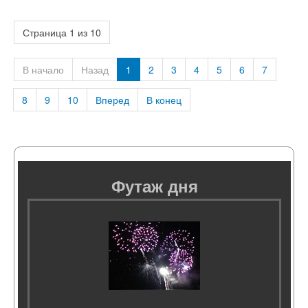
Страница 1 из 10
В начало
Назад
1
2
3
4
5
6
7
8
9
10
Вперед
В конец
Футаж дня