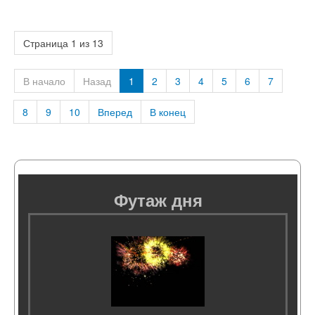
Страница 1 из 13
В начало
Назад
1
2
3
4
5
6
7
8
9
10
Вперед
В конец
Футаж дня