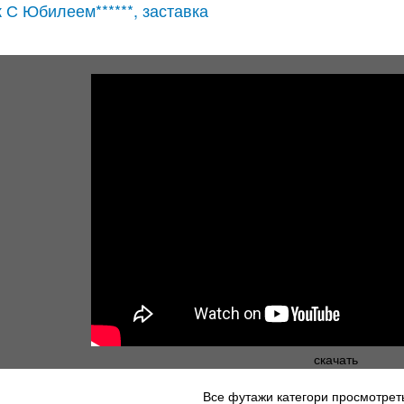
 С Юбилеем******, заставка
скачать
Все футажи категори просмотреть