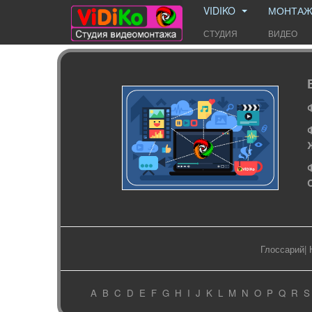
VIDIKO
МОНТА
СТУДИЯ
ВИДЕО
Глоссарий
|
A
B
C
D
E
F
G
H
I
J
K
L
M
N
O
P
Q
R
S