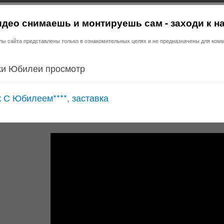
део снимаешь и монтируешь сам - заходи к н
 сайта представлены только в ознакомительных целях и не предназначены для комм
и Юбилеи просмотр
 С Юбилеем****, заставка