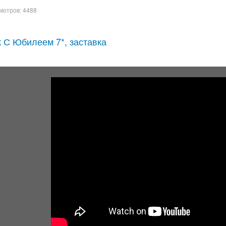
мотров: 4488
 С Юбилеем 7*, заставка