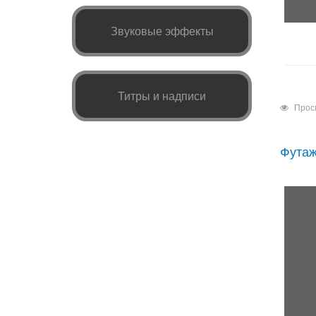
Звуковые эффекты
Титры и надписи
Прос
Футаж