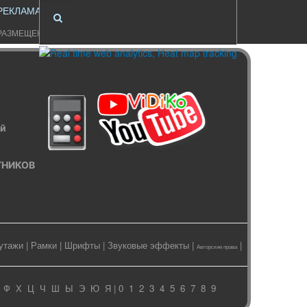
РЕКЛАМА
РАЗМЕЩЕНИЕ
ый
ИТНИКОВ
утажи
|
Рамки
|
Шрифты
|
Звуковые эффекты
|
|
Авторские права
Ф
Х
Ц
Ч
Ш
Ы
Э
Ю
Я
| 0
1
2
3
4
5
6
7
8
9