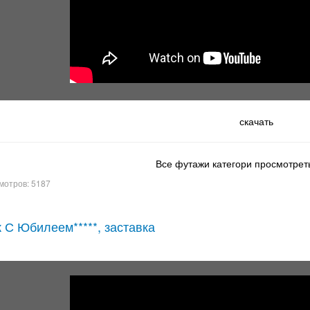
скачать
Все футажи категори просмотреть
мотров: 5187
 С Юбилеем*****, заставка