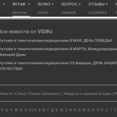
Ж
ФУТАЖ
ВСЯКО
ВОПРОС
ОТЗЫВЫ
МОНТАЖ
РАЗНО
ИНФОРМ
О СЕРВИСЕ
Все новости от ViDiKo
Футажи и тематические видеоролики 9 МАЯ, ДЕНЬ ПОБЕДЫ!
Футажи и тематические видеоролики 8 МАРТА, Международн
Женский День!
Футажи и тематические видеоролики 23 февраля, ДЕНЬ ЗАЩ
ОТЕЧЕСТВА!
Новости
|
Статьи
|
Разные полезности
|
Анекдоты и смешные истории
|
Ф
T
U
V
W
X
Y
Z
|
А
Б
В
Г
Д
Е
Ж
З
И
К
Л
М
Н
О
П
Р
С
Т
У