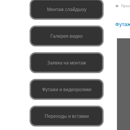
Прос
Монтаж слайдшоу
Футаж
Галерея видео
Заявка на монтаж
Футажи и видеоролики
Переходы и вставки