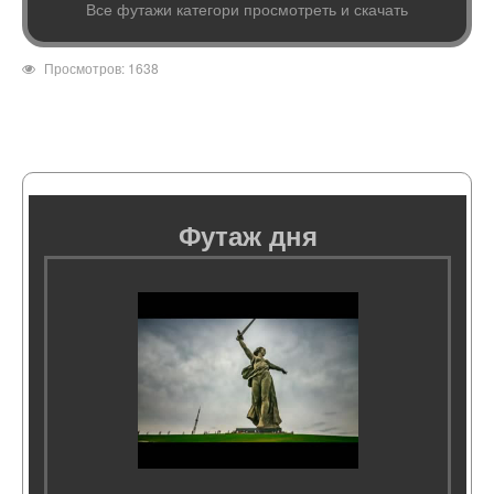
Все футажи категори просмотреть и скачать
Просмотров: 1638
Футаж дня