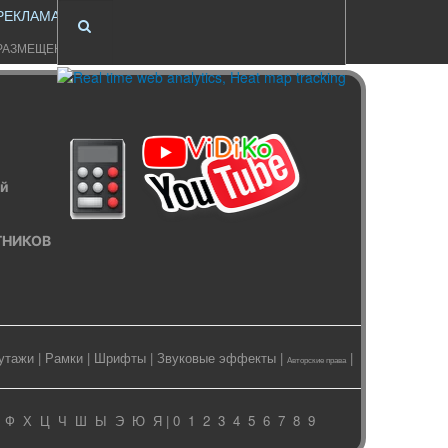
РЕКЛАМА
РАЗМЕЩЕНИЕ
ый
ИТНИКОВ
утажи
|
Рамки
|
Шрифты
|
Звуковые эффекты
|
|
Авторские права
Ф
Х
Ц
Ч
Ш
Ы
Э
Ю
Я
| 0
1
2
3
4
5
6
7
8
9