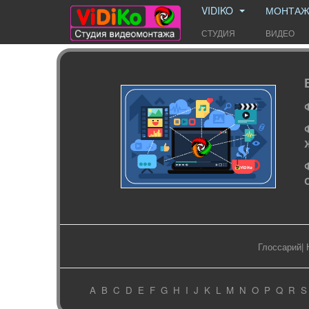
VIDIKO
МОНТА
СТУДИЯ
ВИДЕО
Глоссарий
|
A
B
C
D
E
F
G
H
I
J
K
L
M
N
O
P
Q
R
S