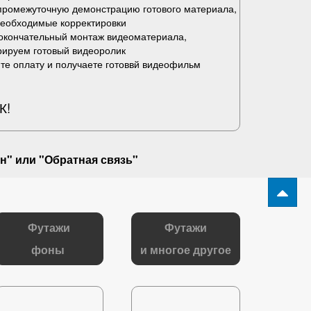
промежуточную демонстрацию готового материала,
необходимые корректировки
окончательный монтаж видеоматериала,
рируем готовый видеоролик
те оплату и получаете готоввй видеофильм
К!
н" или "
Обратная связь
"
Футажи
Футажи
фоны
и многое другое