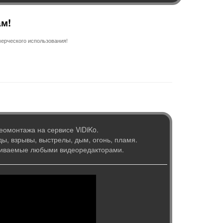
ам!
ерческого использования!
еомонтажа на сервисе ViDiKo.
ы, взрывы, выстрелы, дым, огонь, пламя.
живаемые любыми видеоредакторами.