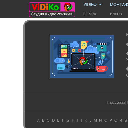
VIDIKO
МОНТА
СТУДИЯ
ВИДЕО
Глоссарий
|
A
B
C
D
E
F
G
H
I
J
K
L
M
N
O
P
Q
R
S