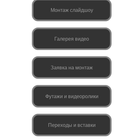
Монтаж слайдшоу
Галерея видео
Заявка на монтаж
Футажи и видеоролики
Переходы и вставки