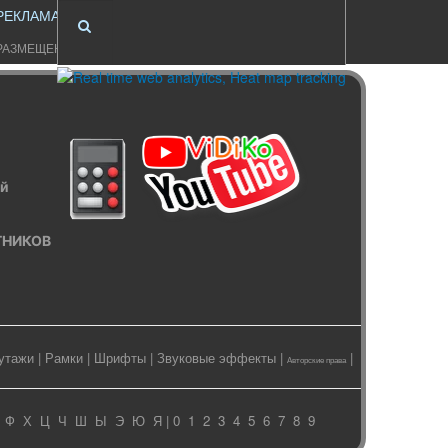
РЕКЛАМА
РАЗМЕЩЕНИЕ
ый
ИТНИКОВ
утажи
|
Рамки
|
Шрифты
|
Звуковые эффекты
|
|
Авторские права
Ф
Х
Ц
Ч
Ш
Ы
Э
Ю
Я
| 0
1
2
3
4
5
6
7
8
9