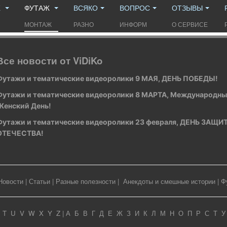
Ж
ФУТАЖ
ВСЯКО
ВОПРОС
ОТЗЫВЫ
МОНТАЖ
РАЗНО
ИНФОРМ
О СЕРВИСЕ
Все новости от ViDiKo
Футажи и тематические видеоролики 9 МАЯ, ДЕНЬ ПОБЕДЫ!
Футажи и тематические видеоролики 8 МАРТА, Международн
Женский День!
Футажи и тематические видеоролики 23 февраля, ДЕНЬ ЗАЩ
ОТЕЧЕСТВА!
Новости
|
Статьи
|
Разные полезности
|
Анекдоты и смешные истории
|
Ф
T
U
V
W
X
Y
Z
|
А
Б
В
Г
Д
Е
Ж
З
И
К
Л
М
Н
О
П
Р
С
Т
У