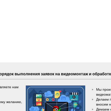
Порядок выполнения
заявок
на видеомонтаж и обработк
авляете нам
Мы произ
видеома
Делаем 
шему желанию,
вносим 
Демаем 