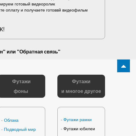
рируем готовый видеоролик
те оплату и получаете готоввй видеофильм
К!
н" или "
Обратная связь
"
Футажи
Футажи
фоны
и многое другое
-
Футажи рамки
-
Облака
-
Футажи юбилеи
-
Подводный мир