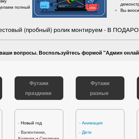
вку
демонст
делаем полный
Вы вноси
естовый (пробный) ролик монтируем - В ПОДАРО
 ваши вопросы
. Воспользуйтесь формой "Админ онлай
Футажи
Футажи
праздники
разные
-
Новый год
-
Анимация
- Валентинки,
-
Дети
Колечки и Сердечки