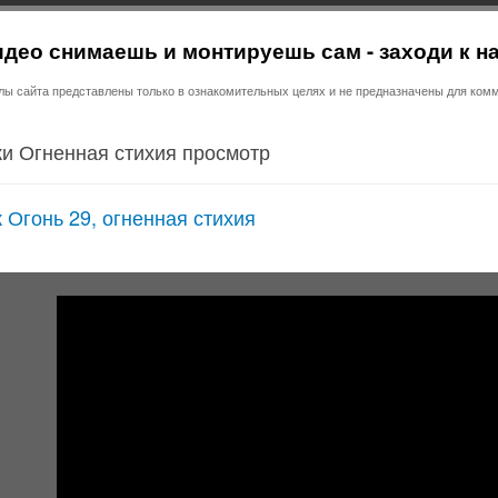
део снимаешь и монтируешь сам - заходи к н
 сайта представлены только в ознакомительных целях и не предназначены для комм
и Огненная стихия просмотр
 Огонь 29, огненная стихия