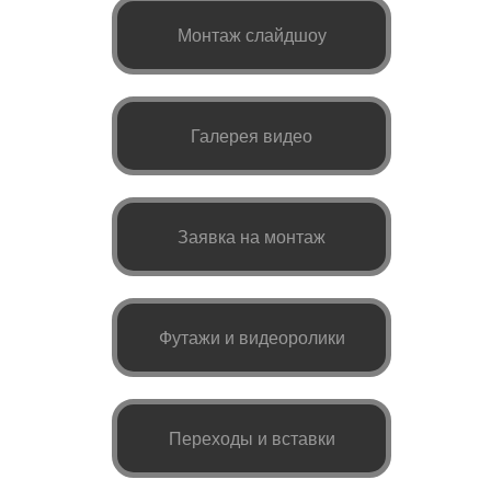
Монтаж слайдшоу
Галерея видео
Заявка на монтаж
Футажи и видеоролики
Переходы и вставки