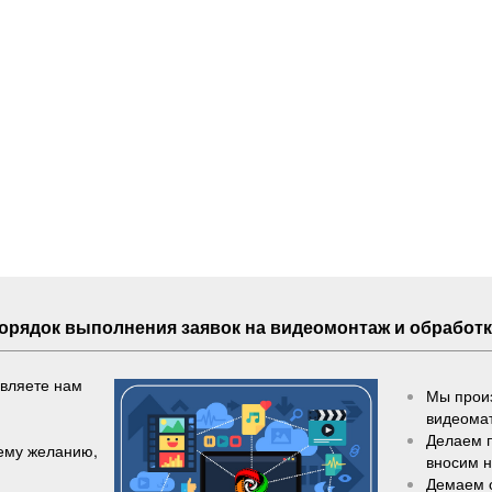
Порядок выполнения
заявок
на видеомонтаж и обработк
авляете нам
Мы произ
видеома
Делаем 
шему желанию,
вносим 
Демаем 