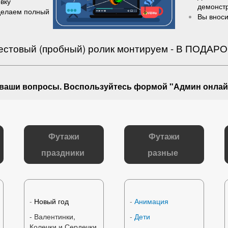
вку
демонст
делаем полный
Вы вноси
естовый (пробный) ролик монтируем - В ПОДАРО
 ваши вопросы
. Воспользуйтесь формой "Админ онлай
Футажи
Футажи
праздники
разные
-
Новый год
-
Анимация
- Валентинки,
-
Дети
Колечки и Сердечки