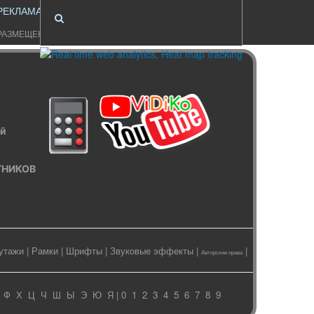
РЕКЛАМА
РАЗМЕЩЕНИЕ
ый
ИТНИКОВ
утажи
|
Рамки
|
Шрифты
|
Звуковые эффекты
|
|
Авторские права
Ф
Х
Ц
Ч
Ш
Ы
Э
Ю
Я
| 0
1
2
3
4
5
6
7
8
9