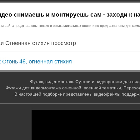
део снимаешь и монтируешь сам - заходи к н
 сайта представлены только в ознакомительных целях и не предназначены для комм
и Огненная стихия просмотр
 Огонь 46, огненная стихия
Футаж, видеомонтаж. Футажи и видеоролики для вид
Футажи для видеомонтажа огненной, военной тематики, Переход
В настоящей подборке представлены видеофайлы поддер