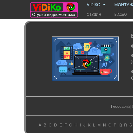
VIDIKO
МОНТА
СТУДИЯ
ВИДЕО
Глоссарий
|
A
B
C
D
E
F
G
H
I
J
K
L
M
N
O
P
Q
R
S