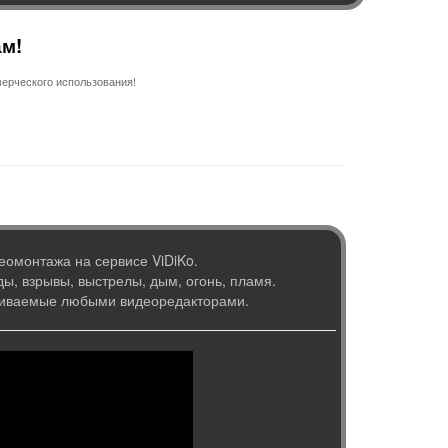
ам!
ерческого использования!
еомонтажа на сервисе ViDiKo.
ы, взрывы, выстрелы, дым, огонь, пламя.
живаемые любыми видеоредакторами.