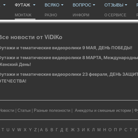
Ж
ФУТАЖ
ВСЯКО
ВОПРОС
ОТЗЫВЫ
МОНТАЖ
РАЗНО
ИНФОРМ
О СЕРВИСЕ
Все новости от ViDiKo
Футажи и тематические видеоролики 9 МАЯ, ДЕНЬ ПОБЕДЫ!
Футажи и тематические видеоролики 8 МАРТА, Международн
Женский День!
Футажи и тематические видеоролики 23 февраля, ДЕНЬ ЗАЩ
ОТЕЧЕСТВА!
Новости
|
Статьи
|
Разные полезности
|
Анекдоты и смешные истории
|
Ф
T
U
V
W
X
Y
Z
|
А
Б
В
Г
Д
Е
Ж
З
И
К
Л
М
Н
О
П
Р
С
Т
У