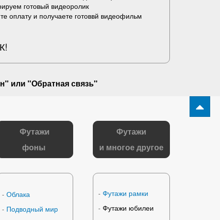
рируем готовый видеоролик
те оплату и получаете готоввй видеофильм
К!
н" или "
Обратная связь
"
Футажи
Футажи
фоны
и многое другое
-
Футажи рамки
-
Облака
-
Футажи юбилеи
-
Подводный мир