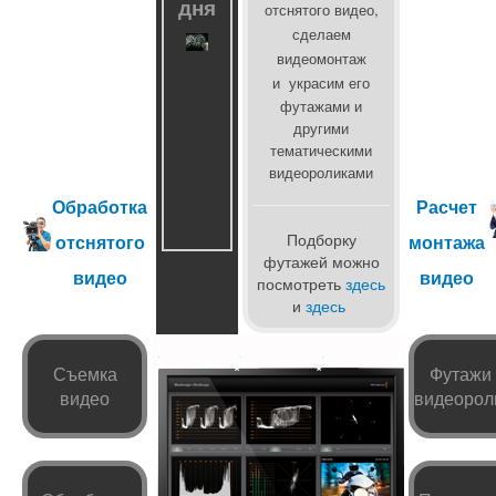
дня
отснятого видео,
сделаем
видеомонтаж
и
украсим его
футажами и
другими
тематическими
видеороликами
Обработка
Расчет
Подборку
отснятого
монтажа
футажей можно
видео
видео
посмотреть
здесь
и
здесь
*
*
Съемка
Футажи
видео
видеорол