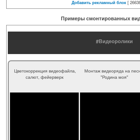
Добавить рекламный блок
[
26638
Примеры смонтированных ви
#Видеоролики
Цветокоррекция видеофайла,
Монтаж видеоряда на пес
салют, фейерверк
"Родина моя"