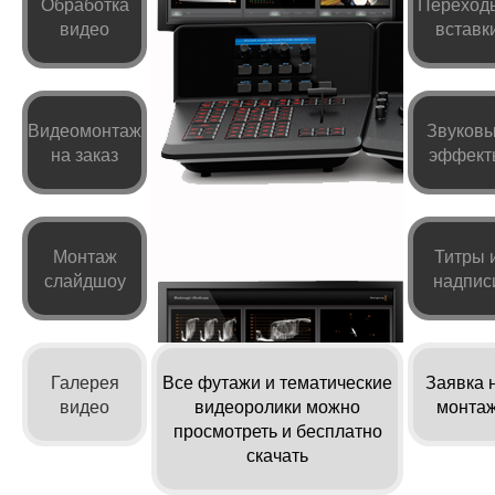
Обработка
Переход
видео
вставк
Видеомонтаж
Звуков
на заказ
эффект
Монтаж
Титры 
слайдшоу
надпис
Галерея
Все футажи и тематические
Заявка 
видео
видеоролики можно
монта
просмотреть и бесплатно
скачать