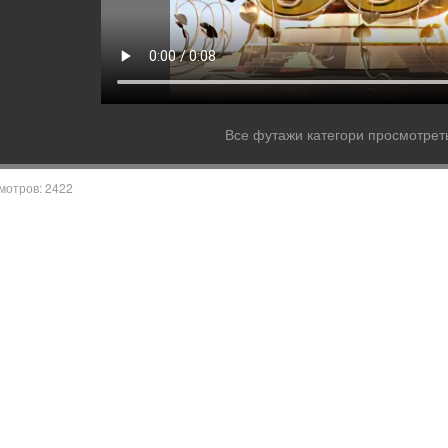
Все футажи категори просмотреть
мотров: 2422