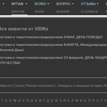
Ж
ФУТАЖ
ВСЯКО
ВОПРОС
ОТЗЫВЫ
МОНТАЖ
РАЗНО
ИНФОРМ
О СЕРВИСЕ
Все новости от ViDiKo
Футажи и тематические видеоролики 9 МАЯ, ДЕНЬ ПОБЕДЫ!
Футажи и тематические видеоролики 8 МАРТА, Международн
Женский День!
Футажи и тематические видеоролики 23 февраля, ДЕНЬ ЗАЩ
ОТЕЧЕСТВА!
Новости
|
Статьи
|
Разные полезности
|
Анекдоты и смешные истории
|
Ф
T
U
V
W
X
Y
Z
|
А
Б
В
Г
Д
Е
Ж
З
И
К
Л
М
Н
О
П
Р
С
Т
У