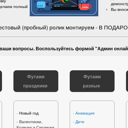
вку
демонст
делаем полный
Вы вноси
естовый (пробный) ролик монтируем - В ПОДАРО
 ваши вопросы
. Воспользуйтесь формой "Админ онлай
Футажи
Футажи
праздники
разные
-
Новый год
-
Анимация
- Валентинки,
-
Дети
Колечки и Сердечки