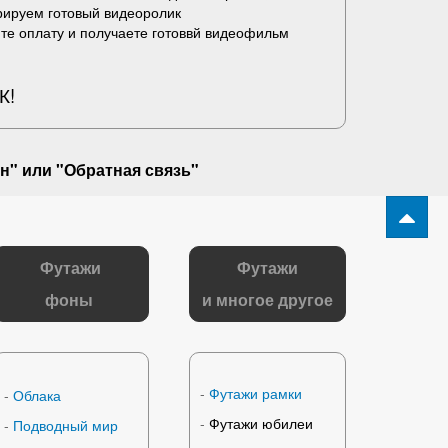
рируем готовый видеоролик
те оплату и получаете готоввй видеофильм
К!
н" или "
Обратная связь
"
Футажи
Футажи
фоны
и многое другое
-
Футажи рамки
-
Облака
-
Футажи юбилеи
-
Подводный мир