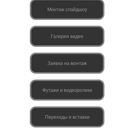
Монтаж слайдшоу
Галерея видео
Заявка на монтаж
Футажи и видеоролики
Переходы и вставки