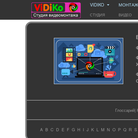
VIDIKO
МОНТА
СТУДИЯ
ВИДЕО
Глоссарий
|
A
B
C
D
E
F
G
H
I
J
K
L
M
N
O
P
Q
R
S