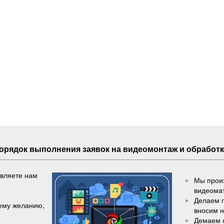
Порядок выполнения
заявок
на видеомонтаж и обработк
авляете нам
Мы произ
видеома
Делаем 
шему желанию,
вносим 
Демаем 