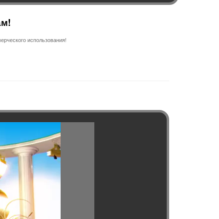
ам!
ерческого использования!