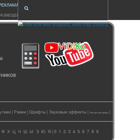
РЕКЛАМА
РАЗМЕЩЕНИЕ
ый
ИТНИКОВ
утажи
|
Рамки
|
Шрифты
|
Звуковые эффекты
|
|
Авторские права
Ф
Х
Ц
Ч
Ш
Ы
Э
Ю
Я
| 0
1
2
3
4
5
6
7
8
9