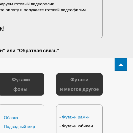
рируем готовый видеоролик
те оплату и получаете готоввй видеофильм
К!
н" или "
Обратная связь
"
Футажи
Футажи
фоны
и многое другое
-
Футажи рамки
-
Облака
-
Футажи юбилеи
-
Подводный мир