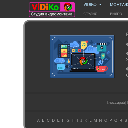
VIDIKO
МОНТА
СТУДИЯ
ВИДЕО
Глоссарий
|
A
B
C
D
E
F
G
H
I
J
K
L
M
N
O
P
Q
R
S