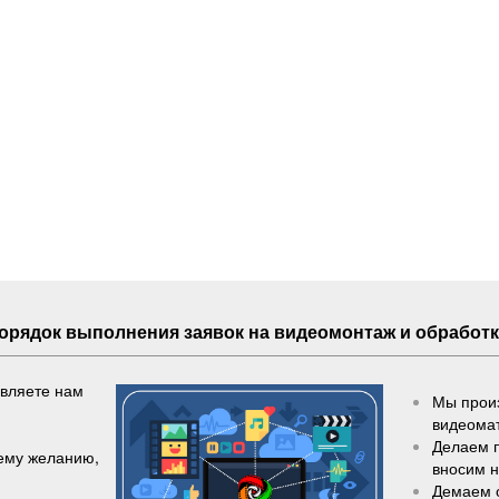
Порядок выполнения
заявок
на видеомонтаж и обработк
авляете нам
Мы произ
видеома
Делаем 
шему желанию,
вносим 
Демаем 