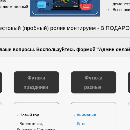
вку
демонст
делаем полный
Вы вноси
естовый (пробный) ролик монтируем - В ПОДАРО
 ваши вопросы
. Воспользуйтесь формой "Админ онлай
Футажи
Футажи
праздники
разные
-
Новый год
-
Анимация
- Валентинки,
-
Дети
Колечки и Сердечки