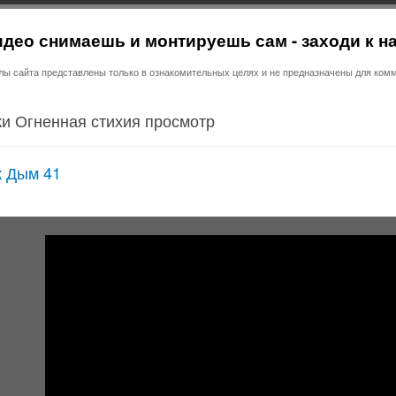
део снимаешь и монтируешь сам - заходи к н
 сайта представлены только в ознакомительных целях и не предназначены для комм
и Огненная стихия просмотр
 Дым 41