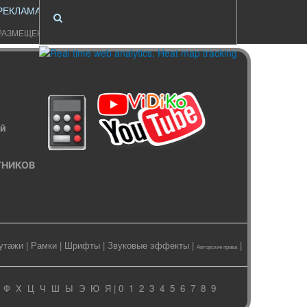
РЕКЛАМА
РАЗМЕЩЕНИЕ
ый
ИТНИКОВ
утажи
|
Рамки
|
Шрифты
|
Звуковые эффекты
|
|
Авторские права
Ф
Х
Ц
Ч
Ш
Ы
Э
Ю
Я
| 0
1
2
3
4
5
6
7
8
9