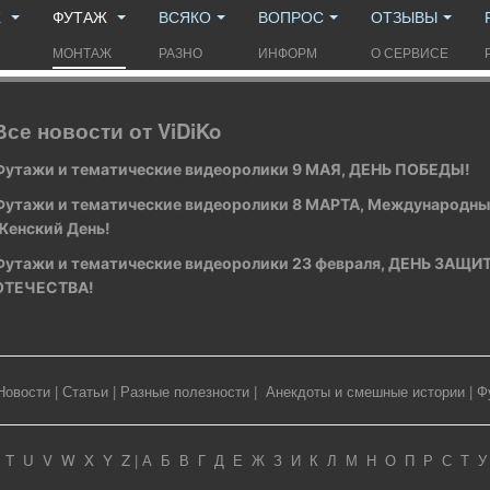
Ж
ФУТАЖ
ВСЯКО
ВОПРОС
ОТЗЫВЫ
МОНТАЖ
РАЗНО
ИНФОРМ
О СЕРВИСЕ
Все новости от ViDiKo
Футажи и тематические видеоролики 9 МАЯ, ДЕНЬ ПОБЕДЫ!
Футажи и тематические видеоролики 8 МАРТА, Международн
Женский День!
Футажи и тематические видеоролики 23 февраля, ДЕНЬ ЗАЩ
ОТЕЧЕСТВА!
Новости
|
Статьи
|
Разные полезности
|
Анекдоты и смешные истории
|
Ф
T
U
V
W
X
Y
Z
|
А
Б
В
Г
Д
Е
Ж
З
И
К
Л
М
Н
О
П
Р
С
Т
У