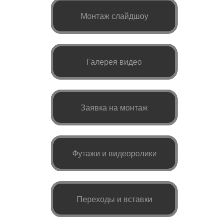
Монтаж слайдшоу
Галерея видео
Заявка на монтаж
Футажи и видеоролики
Переходы и вставки