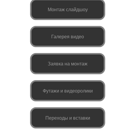
Монтаж слайдшоу
Галерея видео
Заявка на монтаж
Футажи и видеоролики
Переходы и вставки