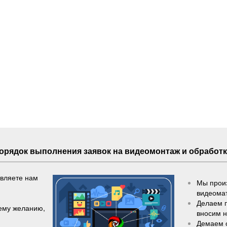
Порядок выполнения
заявок
на видеомонтаж и обработк
авляете нам
Мы произ
видеома
Делаем 
шему желанию,
вносим 
Демаем 