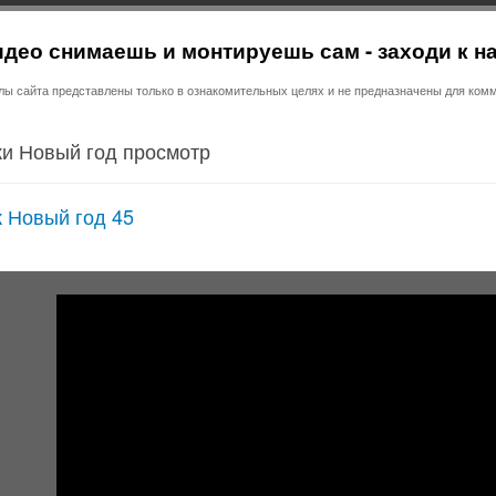
део снимаешь и монтируешь сам - заходи к н
 сайта представлены только в ознакомительных целях и не предназначены для комм
и Новый год просмотр
 Новый год 45