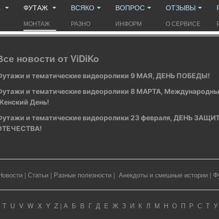
Ж
ФУТАЖ
ВСЯКО
ВОПРОС
ОТЗЫВЫ
МОНТАЖ
РАЗНО
ИНФОРМ
О СЕРВИСЕ
Все новости от ViDiKo
Футажи и тематические видеоролики 9 МАЯ, ДЕНЬ ПОБЕДЫ!
Футажи и тематические видеоролики 8 МАРТА, Международн
Женский День!
Футажи и тематические видеоролики 23 февраля, ДЕНЬ ЗАЩ
ОТЕЧЕСТВА!
Новости
|
Статьи
|
Разные полезности
|
Анекдоты и смешные истории
|
Ф
T
U
V
W
X
Y
Z
|
А
Б
В
Г
Д
Е
Ж
З
И
К
Л
М
Н
О
П
Р
С
Т
У