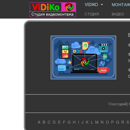
VIDIKO
МОНТА
СТУДИЯ
ВИДЕО
Глоссарий
|
A
B
C
D
E
F
G
H
I
J
K
L
M
N
O
P
Q
R
S