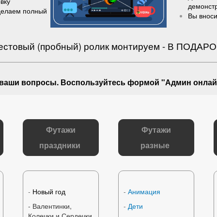
вку
демонст
делаем полный
Вы вноси
естовый (пробный) ролик монтируем - В ПОДАРО
 ваши вопросы
. Воспользуйтесь формой "Админ онлай
Футажи
Футажи
праздники
разные
-
Новый год
-
Анимация
- Валентинки,
-
Дети
Колечки и Сердечки