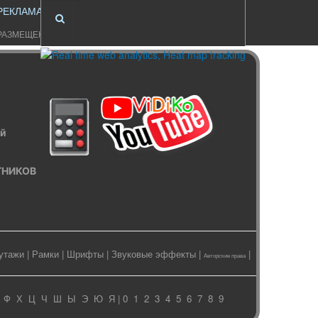
РЕКЛАМА
РАЗМЕЩЕНИЕ
ый
ИТНИКОВ
утажи
|
Рамки
|
Шрифты
|
Звуковые эффекты
|
|
Авторские права
Ф
Х
Ц
Ч
Ш
Ы
Э
Ю
Я
| 0
1
2
3
4
5
6
7
8
9