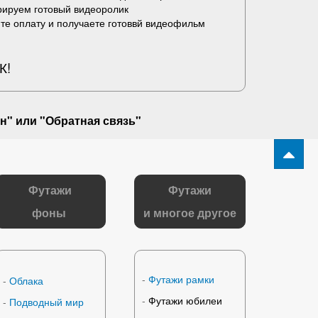
рируем готовый видеоролик
те оплату и получаете готоввй видеофильм
К!
н" или "
Обратная связь
"
Футажи
Футажи
фоны
и многое другое
-
Футажи рамки
-
Облака
-
Футажи юбилеи
-
Подводный мир