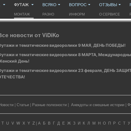
Ж
ФУТАЖ
ВСЯКО
ВОПРОС
ОТЗЫВЫ
МОНТАЖ
РАЗНО
ИНФОРМ
О СЕРВИСЕ
Все новости от ViDiKo
Футажи и тематические видеоролики 9 МАЯ, ДЕНЬ ПОБЕДЫ!
Футажи и тематические видеоролики 8 МАРТА, Международн
Женский День!
Футажи и тематические видеоролики 23 февраля, ДЕНЬ ЗАЩ
ОТЕЧЕСТВА!
Новости
|
Статьи
|
Разные полезности
|
Анекдоты и смешные истории
|
Ф
T
U
V
W
X
Y
Z
|
А
Б
В
Г
Д
Е
Ж
З
И
К
Л
М
Н
О
П
Р
С
Т
У