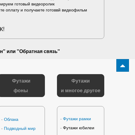
рируем готовый видеоролик
те оплату и получаете готоввй видеофильм
К!
н" или "
Обратная связь
"
Футажи
Футажи
фоны
и многое другое
-
Футажи рамки
-
Облака
-
Футажи юбилеи
-
Подводный мир