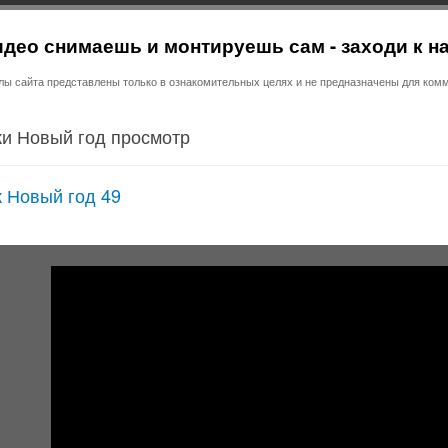
део снимаешь и монтируешь сам - заходи к н
 сайта представлены только в ознакомительных целях и не предназначены для комм
и Новый год просмотр
 Новый год 49