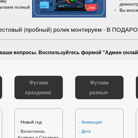
вку
демонст
делаем полный
Вы вноси
естовый (пробный) ролик монтируем - В ПОДАРО
 ваши вопросы
. Воспользуйтесь формой "Админ онлай
Футажи
Футажи
праздники
разные
-
Новый год
-
Анимация
- Валентинки,
-
Дети
Колечки и Сердечки