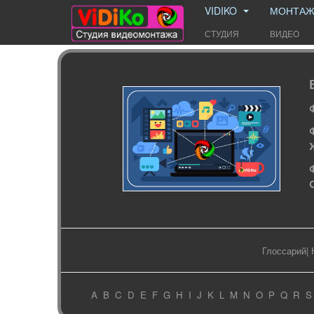
VIDIKO
МОНТА
СТУДИЯ
ВИДЕО
Глоссарий
|
A
B
C
D
E
F
G
H
I
J
K
L
M
N
O
P
Q
R
S