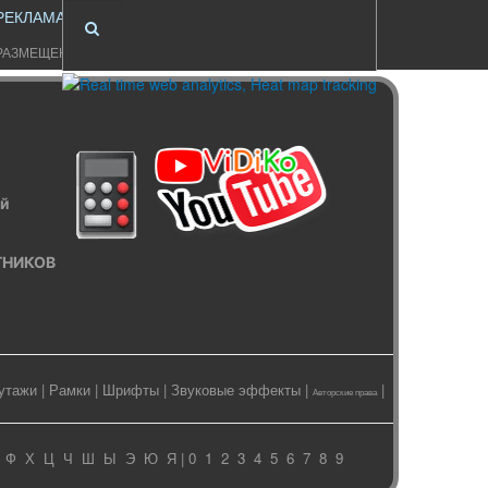
РЕКЛАМА
РАЗМЕЩЕНИЕ
ый
ИТНИКОВ
утажи
|
Рамки
|
Шрифты
|
Звуковые эффекты
|
|
Авторские права
Ф
Х
Ц
Ч
Ш
Ы
Э
Ю
Я
| 0
1
2
3
4
5
6
7
8
9