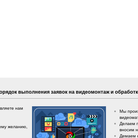
Порядок выполнения
заявок
на видеомонтаж и обработк
авляете нам
Мы произ
видеома
Делаем 
шему желанию,
вносим 
Демаем 