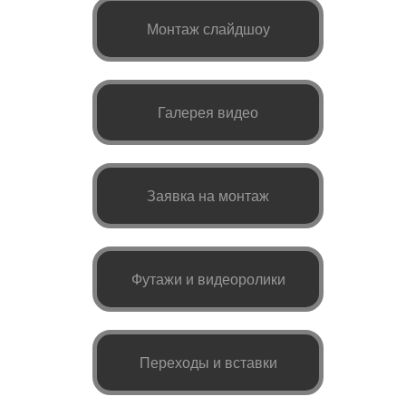
Монтаж слайдшоу
Галерея видео
Заявка на монтаж
Футажи и видеоролики
Переходы и вставки