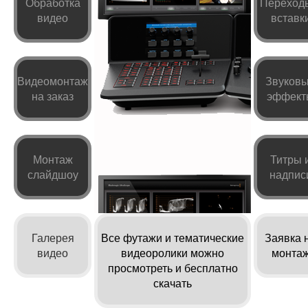
Обработка
Переход
видео
вставк
Видеомонтаж
Звуков
на заказ
эффект
Монтаж
Титры 
слайдшоу
надпис
Галерея
Все футажи и тематические
Заявка 
видео
видеоролики можно
монта
просмотреть и бесплатно
скачать