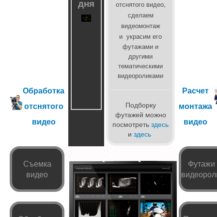
дня
отснятого видео,
сделаем
видеомонтаж
и
украсим его
футажами и
другими
тематическими
видеороликами
Обработка
Расчет
Подборку
отснятого
монтажа
футажей можно
видео
видео
посмотреть
здесь
и
здесь
*
*
Съемка
Футажи
видео
видеорол