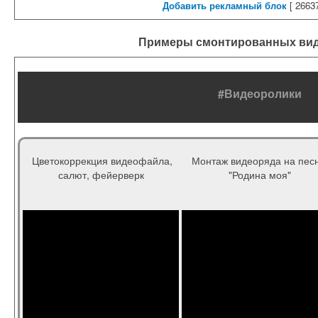
Добавить рекламный блок
[
26637
Примеры смонтированных ви
#Видеоролики
Цветокоррекция видеофайла,
Монтаж видеоряда на пес
салют, фейерверк
"Родина моя"