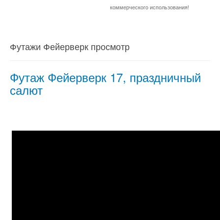
коммерческого использования!
Футажи Фейерверк просмотр
Футаж Фейерверк 17, праздничный
салют