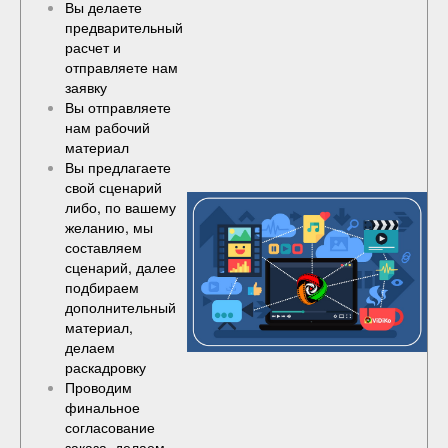
Вы делаете
предварительный
расчет и
отправляете нам
заявку
Вы отправляете
нам рабочий
материал
Вы предлагаете
свой сценарий
либо, по вашему
желанию, мы
составляем
сценарий, далее
подбираем
дополнительный
материал,
делаем
раскадровку
Проводим
финальное
согласование
заказа, делаем