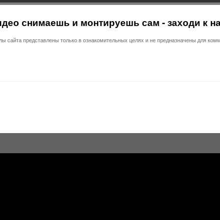
део снимаешь и монтируешь сам - заходи к н
 сайта представлены только в ознакомительных целях и не предназначены для комм