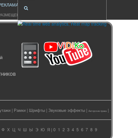
РЕКЛАМА
РАЗМЕЩЕНИЕ
ый
ИТНИКОВ
утажи
|
Рамки
|
Шрифты
|
Звуковые эффекты
|
|
Авторские права
Ф
Х
Ц
Ч
Ш
Ы
Э
Ю
Я
| 0
1
2
3
4
5
6
7
8
9