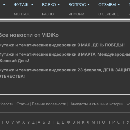
Ж
ФУТАЖ
ВСЯКО
ВОПРОС
ОТЗЫВЫ
МОНТАЖ
РАЗНО
ИНФОРМ
О СЕРВИСЕ
Все новости от ViDiKo
Футажи и тематические видеоролики 9 МАЯ, ДЕНЬ ПОБЕДЫ!
Футажи и тематические видеоролики 8 МАРТА, Международн
Женский День!
Футажи и тематические видеоролики 23 февраля, ДЕНЬ ЗАЩ
ОТЕЧЕСТВА!
Новости
|
Статьи
|
Разные полезности
|
Анекдоты и смешные истории
|
Ф
T
U
V
W
X
Y
Z
|
А
Б
В
Г
Д
Е
Ж
З
И
К
Л
М
Н
О
П
Р
С
Т
У