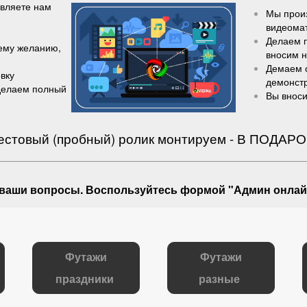
авляете нам
Мы произ
видеома
Делаем 
шему желанию,
вносим 
Демаем 
вку
демонст
делаем полный
Вы вноси
естовый (пробный) ролик монтируем - В ПОДАРО
 ваши вопросы
. Воспользуйтесь формой "Админ онлай
Футажи
Футажи
праздники
разные