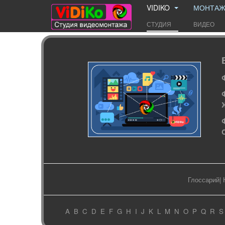
VIDIKO
МОНТА
СТУДИЯ
ВИДЕО
Глоссарий
|
A
B
C
D
E
F
G
H
I
J
K
L
M
N
O
P
Q
R
S